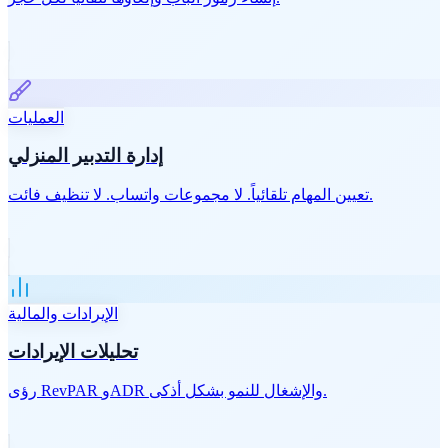
العمليات
إدارة التدبير المنزلي
تعيين المهام تلقائياً. لا مجموعات واتساب. لا تنظيف فائت.
الإيرادات والمالية
تحليلات الإيرادات
رؤى RevPAR وADR والإشغال للنمو بشكل أذكى.