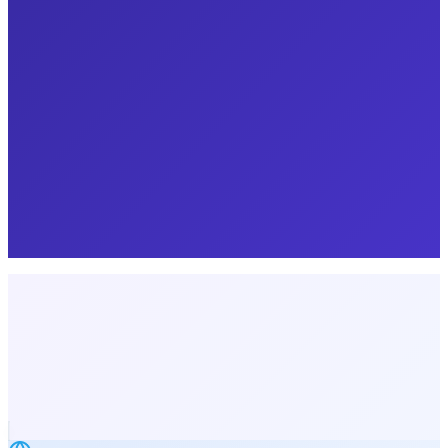
نسّق قنوات الحجز
حافظ على توافق الحجوزات والتوفر عبر القنوات المتصلة.
حسّن رحلة الضيف
اربط التواصل والوصول والعمليات الميدانية.
حافظ على السجلات التشغيلية
نظّم معلومات الحجوزات وسير العمل.